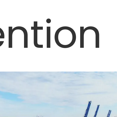
ntion
e