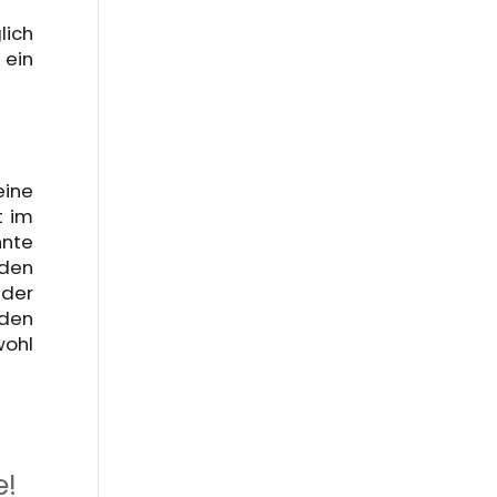
lich
 ein
eine
t im
nnte
aden
 der
 den
wohl
e!