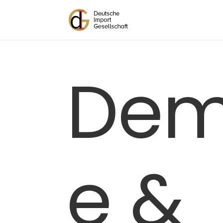
Dem
e &