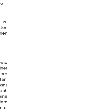
“?
 zu
sten
nnen
 wie
iner
 dem
ten,
ganz
nach
eine
dern
nn.