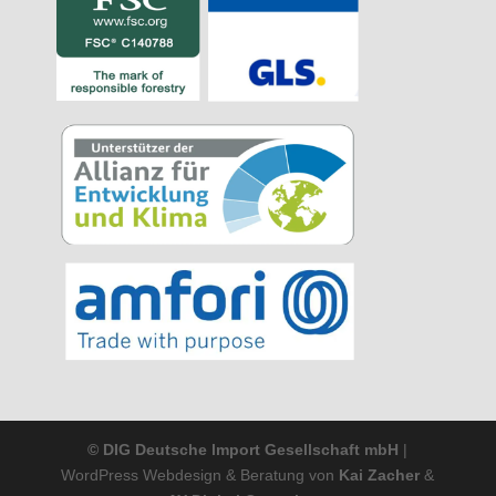
© DIG Deutsche lmport Gesellschaft mbH
|
WordPress Webdesign & Beratung von
Kai Zacher
&