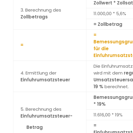
Zollwert * Zollsa
3. Berechnung des
11.000,00 * 5,6%
Zollbetrags
= Zollbetrag
=
Bemessungsgru
=
für die
Einfuhrumsatzst
Die Einfuhrumsat
4. Ermittlung der
wird mit dem
reg
Einfuhrumsatzsteuer
Umsatzsteuersa
19 %
berechnet.
Bemessungsgru
* 19%
5. Berechnung des
11.616,00 * 19%
Einfuhrumsatzsteuer-
=
Betrag
Einfuhrumsatzst